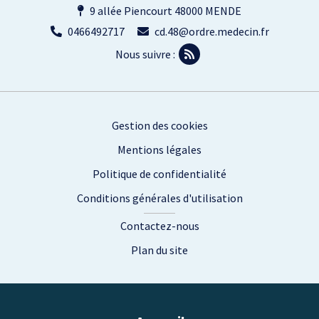
9 allée Piencourt 48000 MENDE
0466492717
cd.48@ordre.medecin.fr
Nous suivre :
Footer
Gestion des cookies
Mentions légales
Politique de confidentialité
Conditions générales d'utilisation
Contactez-nous
Plan du site
Plan du site