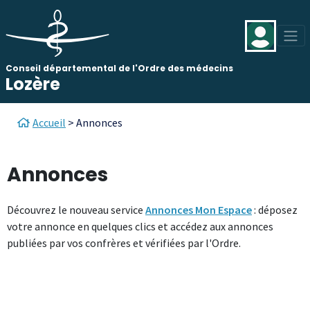
Aller au contenu principal
Panneau de gestion des cookies
Conseil départemental de l'Ordre des médecins
Lozère
Fil d'Ariane
Accueil
Annonces
Annonces
Découvrez le nouveau service
Annonces Mon Espace
: déposez
votre annonce en quelques clics et accédez aux annonces
publiées par vos confrères et vérifiées par l'Ordre.